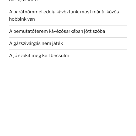
A barátnőmmel eddig kávéztunk, most már új közös
hobbink van
A bemutatóterem kávézósarkában jött szóba
A gázszivárgás nem játék
A jó szakit meg kell becsülni
A jövőben napenergia segítségével szeretném
megfőzni a reggeli kávémat
A kávé és a pihenés varázsa egy helyen
A kávé felébreszt, de a lila karikákat nem tudja
eltüntetni
A kávé illata és a beszélgetések varázsa
A kávé számomra több mint ital – igazi szenvedély és