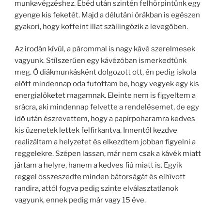
munkavégzéshez. Ebéd után szintén felhörpintünk egy
gyenge kis feketét. Majd a délutáni órákban is egészen
gyakori, hogy koffeint illat szállingózik a levegőben.
Az irodán kívül, a párommal is nagy kávé szerelmesek
vagyunk. Stílszerűen egy kávézóban ismerkedtünk
meg. Ő diákmunkásként dolgozott ott, én pedig iskola
előtt mindennap oda futottam be, hogy vegyek egy kis
energialöketet magamnak. Eleinte nem is figyeltem a
srácra, aki mindennap felvette a rendelésemet, de egy
idő után észrevettem, hogy a papírpoharamra kedves
kis üzenetek lettek felfirkantva. Innentől kezdve
realizáltam a helyzetet és elkezdtem jobban figyelni a
reggelekre. Szépen lassan, már nem csak a kávék miatt
jártam a helyre, hanem a kedves fiú miatt is. Egyik
reggel összeszedte minden bátorságát és elhívott
randira, attól fogva pedig szinte elválasztatlanok
vagyunk, ennek pedig már vagy 15 éve.