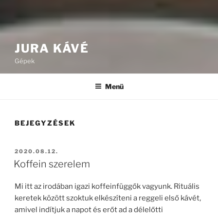
JURA KÁVÉ
Gépek
Menü
BEJEGYZÉSEK
BEKÜLDVE:
2020.08.12.
Koffein szerelem
Mi itt az irodában igazi koffeinfüggők vagyunk. Rituális
keretek között szoktuk elkészíteni a reggeli első kávét,
amivel indítjuk a napot és erőt ad a délelőtti