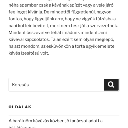
néha az ember csak a kávénak az ízét vagy a vele járó
feelinget kívánja. De mindettől függetlenül, nagyon
fontos, hogy figyeljünk arra, hogy ne vigyük túlzásba a
napi koffeinbevitelt, mert nem tesz jót a szervezetnek.
Mindent összevetve tehát imádunk mindent, ami
kávéval kapcsolatos. Talán ezért sem olyan meglepő,
ha azt mondom, az esküvőnkön a torta egyik emelete
kávés ízesítésű volt.
Keresés
Keresé
a
következő
kifejezésre:
OLDALAK
A barátnőm kávézás közben jó tanácsot adott a
hátfájásomra