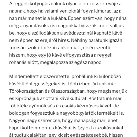
A reggeli kotyogós nálunk olyan elemi összetevője a
napnak, hogy ha valamilyen oknál fogva kimarad, az a
nap már mehet is a kukába. Éppen ezért van, hogy néha
még a nyaralásokra is magunkkal visszük, mert valljuk
be, hogy a szállodákban a svédasztalnál kapható kávé
nem éppen az erejéről híres. Néhány barátunk igazán
furcsán szokott nézni ránk emiatt, de én szentül
hiszem, hogy egy jó kávé elfogyasztása a reggeli
rohanás előtt, megalapozza az egész napod.
Mindemellett előszeretettel próbálunk ki különböző
kávékülönlegességeket is. Több ízben jártunk már
Törökországban és Olaszországban, hogy megismerjük
és kipróbáljuk az ottani kávékultúrát. Kóstoltunk már
többféle gyümölcsös és csokis kézműves kávét, de
boldogan fogyasztjuk a nagyobb gyártók termékeit is.
Nagyon nagy szerencse, hogy manapság már lehet
kapni koffeinmentes kávékat is, így ezt a szokásunkat
át tudtuk alakítani egy kicsit egészségesebbé, hiszen