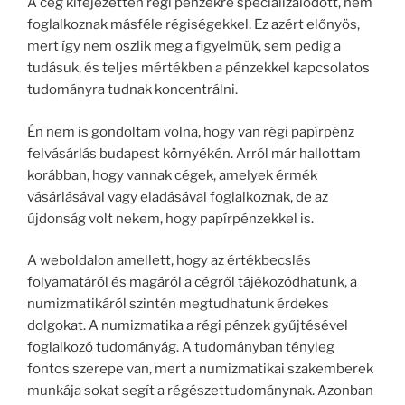
A cég kifejezetten régi pénzekre specializálódott, nem
foglalkoznak másféle régiségekkel. Ez azért előnyös,
mert így nem oszlik meg a figyelmük, sem pedig a
tudásuk, és teljes mértékben a pénzekkel kapcsolatos
tudományra tudnak koncentrálni.
Én nem is gondoltam volna, hogy van régi papírpénz
felvásárlás budapest környékén. Arról már hallottam
korábban, hogy vannak cégek, amelyek érmék
vásárlásával vagy eladásával foglalkoznak, de az
újdonság volt nekem, hogy papírpénzekkel is.
A weboldalon amellett, hogy az értékbecslés
folyamatáról és magáról a cégről tájékozódhatunk, a
numizmatikáról szintén megtudhatunk érdekes
dolgokat. A numizmatika a régi pénzek gyűjtésével
foglalkozó tudományág. A tudományban tényleg
fontos szerepe van, mert a numizmatikai szakemberek
munkája sokat segít a régészettudománynak. Azonban