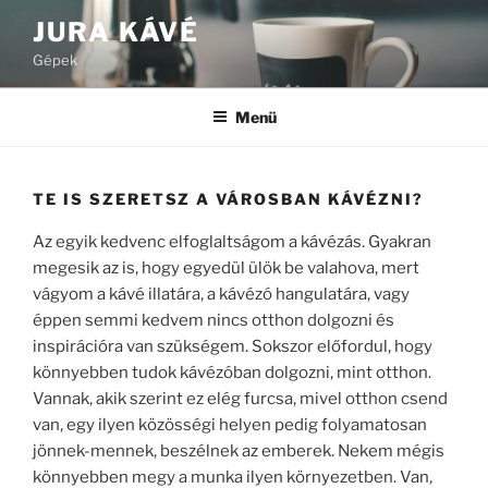
Tartalomhoz
JURA KÁVÉ
Gépek
Menü
TE IS SZERETSZ A VÁROSBAN KÁVÉZNI?
Az egyik kedvenc elfoglaltságom a kávézás. Gyakran
megesik az is, hogy egyedül ülök be valahova, mert
vágyom a kávé illatára, a kávézó hangulatára, vagy
éppen semmi kedvem nincs otthon dolgozni és
inspirációra van szükségem. Sokszor előfordul, hogy
könnyebben tudok kávézóban dolgozni, mint otthon.
Vannak, akik szerint ez elég furcsa, mivel otthon csend
van, egy ilyen közösségi helyen pedig folyamatosan
jönnek-mennek, beszélnek az emberek. Nekem mégis
könnyebben megy a munka ilyen környezetben. Van,