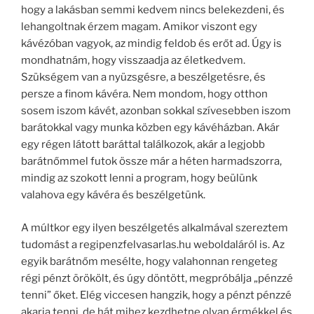
hogy a lakásban semmi kedvem nincs belekezdeni, és
lehangoltnak érzem magam. Amikor viszont egy
kávézóban vagyok, az mindig feldob és erőt ad. Úgy is
mondhatnám, hogy visszaadja az életkedvem.
Szükségem van a nyüzsgésre, a beszélgetésre, és
persze a finom kávéra. Nem mondom, hogy otthon
sosem iszom kávét, azonban sokkal szívesebben iszom
barátokkal vagy munka közben egy kávéházban. Akár
egy régen látott baráttal találkozok, akár a legjobb
barátnőmmel futok össze már a héten harmadszorra,
mindig az szokott lenni a program, hogy beülünk
valahova egy kávéra és beszélgetünk.
A múltkor egy ilyen beszélgetés alkalmával szereztem
tudomást a regipenzfelvasarlas.hu weboldaláról is. Az
egyik barátnőm mesélte, hogy valahonnan rengeteg
régi pénzt örökölt, és úgy döntött, megpróbálja „pénzzé
tenni” őket. Elég viccesen hangzik, hogy a pénzt pénzzé
akarja tenni, de hát mihez kezdhetne olyan érmékkel és