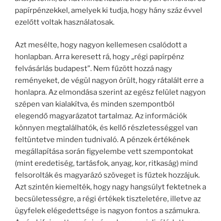
papírpénzekkel, amelyek ki tudja, hogy hány száz évvel
ezelőtt voltak használatosak.
Azt mesélte, hogy nagyon kellemesen csalódott a
honlapban. Arra keresett rá, hogy „régi papírpénz
felvásárlás budapest”. Nem fűzött hozzá nagy
reményeket, de végül nagyon örült, hogy rátalált erre a
honlapra. Az elmondása szerint az egész felület nagyon
szépen van kialakítva, és minden szempontból
elegendő magyarázatot tartalmaz. Az információk
könnyen megtalálhatók, és kellő részletességgel van
feltüntetve minden tudnivaló. A pénzek értékének
megállapítása során figyelembe vett szempontokat
(mint eredetiség, tartásfok, anyag, kor, ritkaság) mind
felsorolták és magyarázó szöveget is fűztek hozzájuk.
Azt szintén kiemelték, hogy nagy hangsúlyt fektetnek a
becsületességre, a régi értékek tiszteletére, illetve az
ügyfelek elégedettsége is nagyon fontos a számukra.