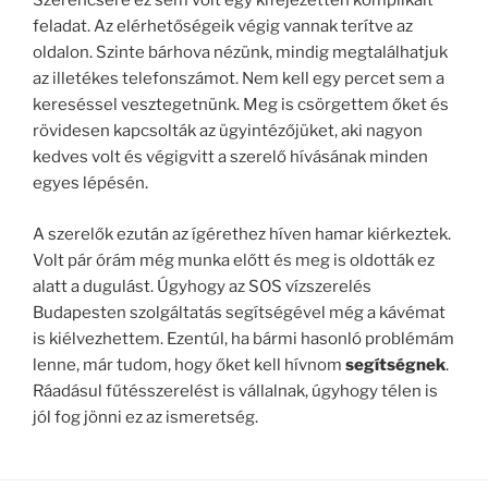
Szerencsére ez sem volt egy kifejezetten komplikált
feladat. Az elérhetőségeik végig vannak terítve az
oldalon. Szinte bárhova nézünk, mindig megtalálhatjuk
az illetékes telefonszámot. Nem kell egy percet sem a
kereséssel vesztegetnünk. Meg is csörgettem őket és
rövidesen kapcsolták az ügyintézőjüket, aki nagyon
kedves volt és végigvitt a szerelő hívásának minden
egyes lépésén.
A szerelők ezután az ígérethez híven hamar kiérkeztek.
Volt pár órám még munka előtt és meg is oldották ez
alatt a dugulást. Úgyhogy az SOS vízszerelés
Budapesten szolgáltatás segítségével még a kávémat
is kiélvezhettem. Ezentúl, ha bármi hasonló problémám
lenne, már tudom, hogy őket kell hívnom
segítségnek
.
Ráadásul fűtésszerelést is vállalnak, úgyhogy télen is
jól fog jönni ez az ismeretség.