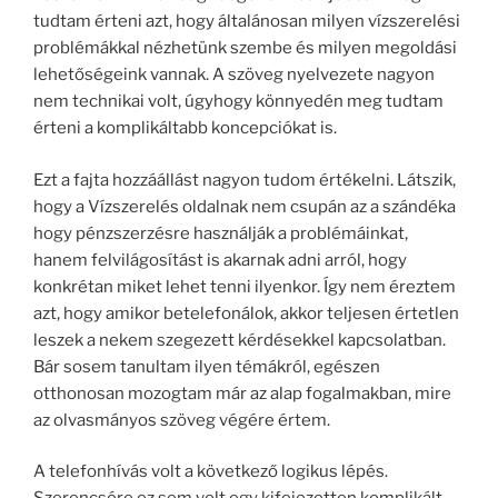
tudtam érteni azt, hogy általánosan milyen vízszerelési
problémákkal nézhetünk szembe és milyen megoldási
lehetőségeink vannak. A szöveg nyelvezete nagyon
nem technikai volt, úgyhogy könnyedén meg tudtam
érteni a komplikáltabb koncepciókat is.
Ezt a fajta hozzáállást nagyon tudom értékelni. Látszik,
hogy a Vízszerelés oldalnak nem csupán az a szándéka
hogy pénzszerzésre használják a problémáinkat,
hanem felvilágosítást is akarnak adni arról, hogy
konkrétan miket lehet tenni ilyenkor. Így nem éreztem
azt, hogy amikor betelefonálok, akkor teljesen értetlen
leszek a nekem szegezett kérdésekkel kapcsolatban.
Bár sosem tanultam ilyen témákról, egészen
otthonosan mozogtam már az alap fogalmakban, mire
az olvasmányos szöveg végére értem.
A telefonhívás volt a következő logikus lépés.