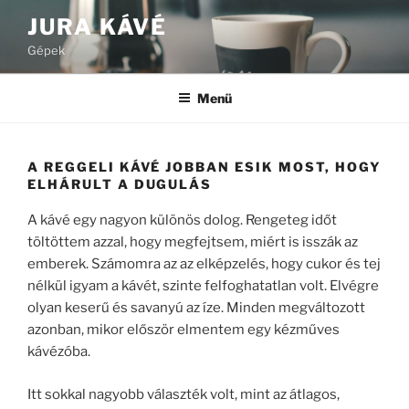
Tartalomhoz
JURA KÁVÉ
Gépek
Menü
A REGGELI KÁVÉ JOBBAN ESIK MOST, HOGY
ELHÁRULT A DUGULÁS
A kávé egy nagyon különös dolog. Rengeteg időt
töltöttem azzal, hogy megfejtsem, miért is isszák az
emberek. Számomra az az elképzelés, hogy cukor és tej
nélkül igyam a kávét, szinte felfoghatatlan volt. Elvégre
olyan keserű és savanyú az íze. Minden megváltozott
azonban, mikor először elmentem egy kézműves
kávézóba.
Itt sokkal nagyobb választék volt, mint az átlagos,