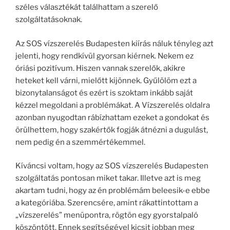
széles választékát találhattam a szerelő
szolgáltatásoknak.
Az SOS vízszerelés Budapesten kiírás náluk tényleg azt
jelenti, hogy rendkívül gyorsan kiérnek. Nekem ez
óriási pozitívum. Hiszen vannak szerelők, akikre
heteket kell várni, mielőtt kijönnek. Gyűlölöm ezt a
bizonytalanságot és ezért is szoktam inkább saját
kézzel megoldani a problémákat. A Vízszerelés oldalra
azonban nyugodtan rábízhattam ezeket a gondokat és
örülhettem, hogy szakértők fogják átnézni a dugulást,
nem pedig én a szemmértékemmel.
Kíváncsi voltam, hogy az SOS vízszerelés Budapesten
szolgáltatás pontosan miket takar. Illetve azt is meg
akartam tudni, hogy az én problémám beleesik-e ebbe
a kategóriába. Szerencsére, amint rákattintottam a
„vízszerelés” menüpontra, rögtön egy gyorstalpaló
köszöntött. Ennek segítségével kicsit jobban meg