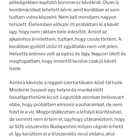
pékségekben kapható kommersz kávéknál. Olyan íz
kombinációkat lehetett kérni, amit korábban el sem
tudtam volna képzelni. Nem kell mondjam, nagyon
tetszett. Életemben először itt próbáltam ki a kávét
úgy, hogy nem raktam bele édesítőt. Amint az
ajkaimhoz érintettem, tudtam, hogy csoda történt. A
korábban gyűlölt utóíz itt egyáltalán nem volt jelen.
Helyette krémes volt az egész és lágy. Nagyon ízlett és
megfogadtam, hogy innentől kezdve csak jó kávét
iszok.
Azóta a kávézás a reggeli szertartásaim közé tartozik.
Mindenki összeül egy helyre és munka előtt
beszélgethetünk kicsit. Legutóbb azonban belezavart
ebbe, hogy próbáltam elmosni a poharainkat, de nem
folyt le a víz. Megpróbálkoztam a lefolyó kiürítésével,
de semmit nem értem el, úgyhogy utánanéztem, hogy
az SOS vízszerelés Budapesten milyen cégnél érhető
el. Így kerültem el a Vízszerelés nevű oldalra, ahol