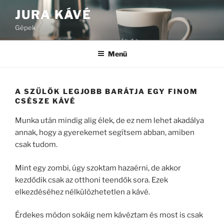
Tartalomhoz
JURA KÁVÉ
Gépek
Menü
A SZÜLŐK LEGJOBB BARÁTJA EGY FINOM
CSÉSZE KÁVÉ
Munka után mindig alig élek, de ez nem lehet akadálya
annak, hogy a gyerekemet segítsem abban, amiben
csak tudom.
Mint egy zombi, úgy szoktam hazaérni, de akkor
kezdődik csak az otthoni teendők sora. Ezek
elkezdéséhez nélkülözhetetlen a kávé.
Érdekes módon sokáig nem kávéztam és most is csak