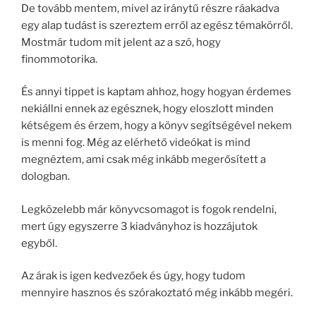
De tovább mentem, mivel az iránytű részre ráakadva
egy alap tudást is szereztem erről az egész témakörről.
Mostmár tudom mit jelent az a szó, hogy
finommotorika.
És annyi tippet is kaptam ahhoz, hogy hogyan érdemes
nekiállni ennek az egésznek, hogy eloszlott minden
kétségem és érzem, hogy a könyv segítségével nekem
is menni fog. Még az elérhető videókat is mind
megnéztem, ami csak még inkább megerősített a
dologban.
Legközelebb már könyvcsomagot is fogok rendelni,
mert úgy egyszerre 3 kiadványhoz is hozzájutok
egyből.
Az árak is igen kedvezőek és úgy, hogy tudom
mennyire hasznos és szórakoztató még inkább megéri.