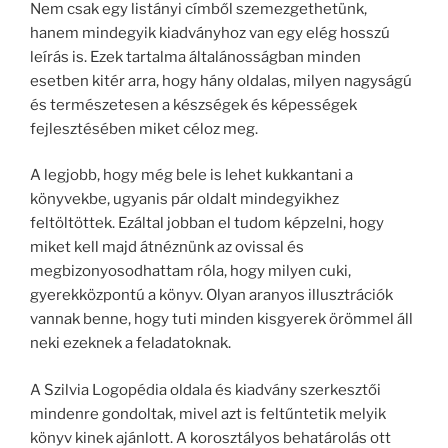
Nem csak egy listányi címből szemezgethetünk,
hanem mindegyik kiadványhoz van egy elég hosszú
leírás is. Ezek tartalma általánosságban minden
esetben kitér arra, hogy hány oldalas, milyen nagyságú
és természetesen a készségek és képességek
fejlesztésében miket céloz meg.
A legjobb, hogy még bele is lehet kukkantani a
könyvekbe, ugyanis pár oldalt mindegyikhez
feltöltöttek. Ezáltal jobban el tudom képzelni, hogy
miket kell majd átnéznünk az ovissal és
megbizonyosodhattam róla, hogy milyen cuki,
gyerekközpontú a könyv. Olyan aranyos illusztrációk
vannak benne, hogy tuti minden kisgyerek örömmel áll
neki ezeknek a feladatoknak.
A Szilvia Logopédia oldala és kiadvány szerkesztői
mindenre gondoltak, mivel azt is feltűntetik melyik
könyv kinek ajánlott. A korosztályos behatárolás ott