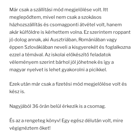
Már csak a szállítási mód megjelölése volt. Itt
meglepődtem, mivel nem csak a szokásos
házhozszállítás és csomagponti átvétel volt, hanem
akár külföldre is kérhettem volna. Ez szerintem roppant
jó dolog annak, aki Ausztriában, Romániában vagy
éppen Szlovákiában neveli a kisgyerekét és foglalkozna
ezzel a témával. Az iskolai előkészítő feladatok
véleményem szerint bárhol jól jöhetnek és így a
magyar nyelvet is lehet gyakorolni a picikkel.
Ezek után már csak a fizetési mód megjelölése volt és
kész is.
Nagyjából 36 órán belül érkezik is a csomag.
És az a rengeteg könyv! Egy egész délután volt, mire
végignéztem őket!