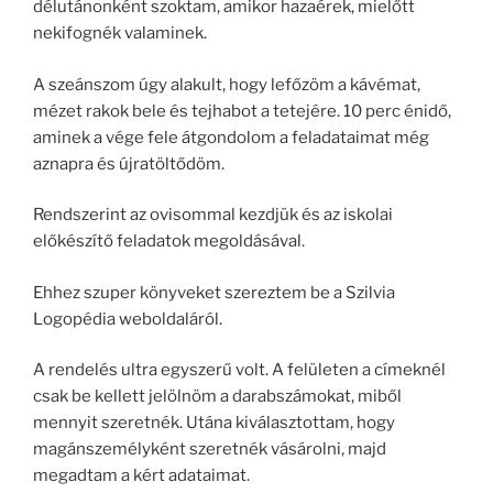
délutánonként szoktam, amikor hazaérek, mielőtt
nekifognék valaminek.
A szeánszom úgy alakult, hogy lefőzöm a kávémat,
mézet rakok bele és tejhabot a tetejére. 10 perc énidő,
aminek a vége fele átgondolom a feladataimat még
aznapra és újratöltődöm.
Rendszerint az ovisommal kezdjük és az iskolai
előkészítő feladatok megoldásával.
Ehhez szuper könyveket szereztem be a Szilvia
Logopédia weboldaláról.
A rendelés ultra egyszerű volt. A felületen a címeknél
csak be kellett jelölnöm a darabszámokat, miből
mennyit szeretnék. Utána kiválasztottam, hogy
magánszemélyként szeretnék vásárolni, majd
megadtam a kért adataimat.