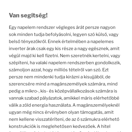
Van segítség!
Egy napelem rendszer végleges árát persze nagyon
sok minden tudja befolyásolni, legyen szó külső, vagy
belső tényezőkről. Ennek értelmében a napelemes
inverter árak csak egy kis része a nagy egésznek, amit
végül majd ki kell fizetni. Nem szeretnék kertelni, vagy
szépíteni, ha valaki napelem rendszerben gondolkozik,
számoljon azzal, hogy milliós tételről van szó. Ezt
persze nem mindenki tudja kirázni a kisujjából, de
szerencsére mind a magánszemélyek számára, mind
pedig a mikro-, kis- és középvállalkozások számára is
vannak szabad pályázatok, amikkel máris elérhetőbbé
válik a zöld energia használata. A magánszemélyeknél
ugyan még nincs érvényben olyan támogatás, amit
nem kellene visszatéríteni, de az ő számukra elérhető
konstrukciók is meglehetősen kedvezőek. A hitel