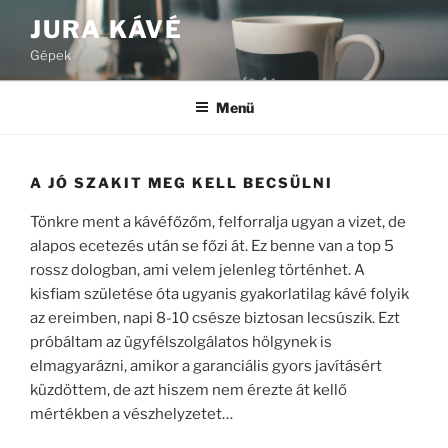
Tartalomhoz
JURA KÁVÉ
Gépek
Menü
A JÓ SZAKIT MEG KELL BECSÜLNI
Tönkre ment a kávéfőzőm, felforralja ugyan a vizet, de
alapos ecetezés után se főzi át. Ez benne van a top 5
rossz dologban, ami velem jelenleg történhet. A
kisfiam születése óta ugyanis gyakorlatilag kávé folyik
az ereimben, napi 8-10 csésze biztosan lecsúszik. Ezt
próbáltam az ügyfélszolgálatos hölgynek is
elmagyarázni, amikor a garanciális gyors javításért
küzdöttem, de azt hiszem nem érezte át kellő
mértékben a vészhelyzetet…