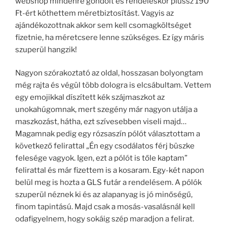
webshop mindenre gondolt és rendeléskor plussz 190
Ft-ért köthettem méretbiztosítást. Vagyis az
ajándékozottnak akkor sem kell csomagköltséget
fizetnie, ha méretcsere lenne szükséges. Ez így máris
szuperül hangzik!
Nagyon szórakoztató az oldal, hosszasan bolyongtam
még rajta és végül több dologra is elcsábultam. Vettem
egy emojikkal díszített kék szájmaszkot az
unokahúgomnak, mert szegény már nagyon utálja a
maszkozást, hátha, ezt szívesebben viseli majd…
Magamnak pedig egy rózsaszín pólót választottam a
következő felirattal „Én egy csodálatos férj büszke
felesége vagyok. Igen, ezt a pólót is tőle kaptam”
felirattal és már fizettem is a kosaram. Egy-két napon
belül meg is hozta a GLS futár a rendelésem. A pólók
szuperül néznek ki és az alapanyag is jó minőségű,
finom tapintású. Majd csak a mosás-vasalásnál kell
odafigyelnem, hogy sokáig szép maradjon a felirat.