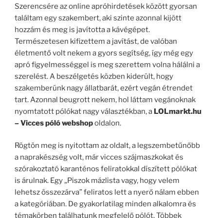
Szerencsére az online apróhirdetések között gyorsan
találtam egy szakembert, aki szinte azonnal kijött
hozzám és meg is javította a kávégépet.
Természetesen kifizettem a javítást, de valóban
életmentő volt nekem a gyors segítség, így még egy
apró figyelmességgel is meg szerettem volna hálálni a
szerelést. A beszélgetés közben kiderült, hogy
szakemberünk nagy állatbarát, ezért vegán étrendet
tart. Azonnal beugrott nekem, hol láttam vegánoknak
nyomtatott pólókat nagy választékban, a
LOLmarkt.hu
– Vicces póló webshop
oldalon.
Rögtön meg is nyitottam az oldalt, a legszembetűnőbb
a naprakészség volt, már vicces szájmaszkokat és
szórakoztató karanténos feliratokkal díszített pólókat
is árulnak. Egy „Piszok mázlista vagy, hogy velem
lehetsz összezárva” feliratos lett a nyerő nálam ebben
a kategóriában. De gyakorlatilag minden alkalomra és
témakörben találhatunk megfelelő pólót. Többek