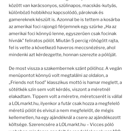
között van karácsonyos, szülinapos, macskás-kutyás,
különböző hobbikhoz kapcsolódó, pároknak és
gamereknek készült is. Azonnal be is tettem a kosárba
az amerikai foci rajongó férjemnek egy szürke „Ha az
amerikai foci könnyű lenne, egyszerűen csak focinak
hívnák” feliratos pólót. Miután 5 percig röhögött rajta,
fel is vette a következő haveros meccsnézésre, ahol
mindenki azt kérdezgette, honnan szerezte a pólóját.
De most vissza a szakembernek szánt pólóhoz. A vegán
menüpontot könnyű volt megtalálni az oldalon, a
„Friends not food” klasszikus mottó is hamar meglett, a
sötétkék szín sem volt kérdés, viszont a méretnél
elakadtam. Tippem volt a méretre, méretcserét is vállal
a LOLmarkt.hu, ilyenkor a futár csak hozza a megfelelő
méretű pólót és elviszi a nem megfelelőt, de mégis
kellemetlen, ha egy ajándéknál a csere az ajándékozott
költsége. Szerencsére a LOLmarkt.hu – Vicces póló