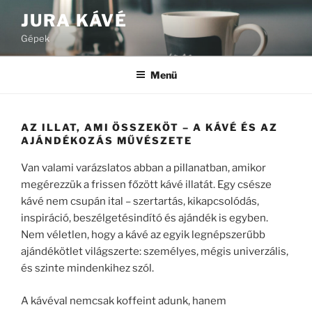
Tartalomhoz
JURA KÁVÉ
Gépek
Menü
AZ ILLAT, AMI ÖSSZEKÖT – A KÁVÉ ÉS AZ
AJÁNDÉKOZÁS MŰVÉSZETE
Van valami varázslatos abban a pillanatban, amikor
megérezzük a frissen főzött kávé illatát. Egy csésze
kávé nem csupán ital – szertartás, kikapcsolódás,
inspiráció, beszélgetésindító és ajándék is egyben.
Nem véletlen, hogy a kávé az egyik legnépszerűbb
ajándékötlet világszerte: személyes, mégis univerzális,
és szinte mindenkihez szól.
A kávéval nemcsak koffeint adunk, hanem