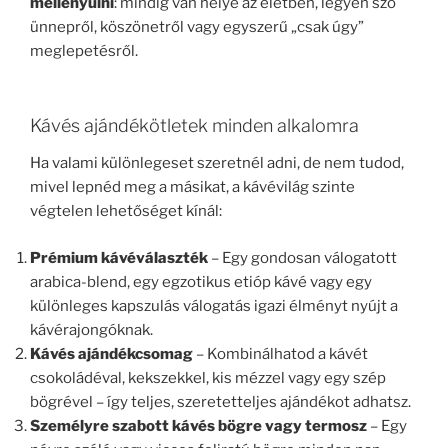
mellényúlni
: mindig van helye az életben, legyen szó
ünnepről, köszönetről vagy egyszerű „csak úgy”
meglepetésről.
Kávés ajándékötletek minden alkalomra
Ha valami különlegeset szeretnél adni, de nem tudod,
mivel lepnéd meg a másikat, a kávévilág szinte
végtelen lehetőséget kínál:
Prémium kávéválaszték
– Egy gondosan válogatott
arabica-blend, egy egzotikus etióp kávé vagy egy
különleges kapszulás válogatás igazi élményt nyújt a
kávérajongóknak.
Kávés ajándékcsomag
– Kombinálhatod a kávét
csokoládéval, kekszekkel, kis mézzel vagy egy szép
bögrével – így teljes, szeretetteljes ajándékot adhatsz.
Személyre szabott kávés bögre vagy termosz
– Egy