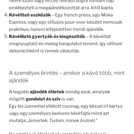
névre szóló vagy vicces feliratú bögre minden nap
emlékezteti a megajándékozottat arra, kitől kapta.
Kávéfőző eszközök
– Egy french press, egy Moka
Express, vagy egy stílusos pour-over készlet nemcsak
praktikus, hanem kifejezetten trendi ajándék.
Kávéillatú gyertyák és kiegészítők
– A kávéillat
megnyugtató és meleg hangulatot teremt, így otthoni
dekorációként is remek választás.
A személyes érintés – amikor a kávé több, mint
ajándék
A legjobb
ajándék ötletek
mindig azok, amelyek
mögött
gondolat és szív
is van.
Egy kis üzenettel ellátott csomag, egy kézzel írt kártya
vagy egy személyes kedvenc kávéfajta mind azt
mutatja:
„Ismerlek. Tudom, minek örülnél.”