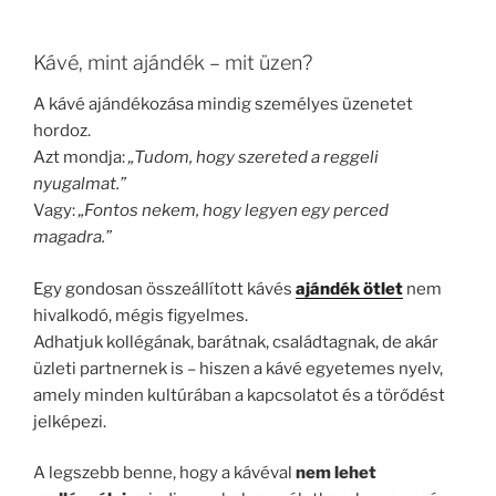
Kávé, mint ajándék – mit üzen?
A kávé ajándékozása mindig személyes üzenetet
hordoz.
Azt mondja:
„Tudom, hogy szereted a reggeli
nyugalmat.”
Vagy:
„Fontos nekem, hogy legyen egy perced
magadra.”
Egy gondosan összeállított kávés
ajándék ötlet
nem
hivalkodó, mégis figyelmes.
Adhatjuk kollégának, barátnak, családtagnak, de akár
üzleti partnernek is – hiszen a kávé egyetemes nyelv,
amely minden kultúrában a kapcsolatot és a törődést
jelképezi.
A legszebb benne, hogy a kávéval
nem lehet