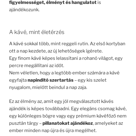
figyelmességet, élményt és hangulatot
is
ajándékozunk.
A kávé, mint életérzés
A kávé sokkal több, mint reggeli rutin. Az első kortyban
ott a nap kezdete, az új lehetőségek ígérete.
Egy finom kávé képes lelassítani a rohanó világot, egy
percre megállítani az időt.
Nem véletlen, hogy a legtöbb ember számára a kávé
egyfajta
napindító szertartás
– egy kis szelet
nyugalom, mielőtt beindul a nap zaja.
Ez az élmény az, amit egy jól megválasztott kávés
ajándék is képes továbbadni. Egy elegáns csomag kávé,
egy különleges bögre vagy egy prémium kávéfőző nem
pusztán tárgy –
pillanatokat ajándékoz
, amelyeket az
ember minden nap újra és újra megélhet.