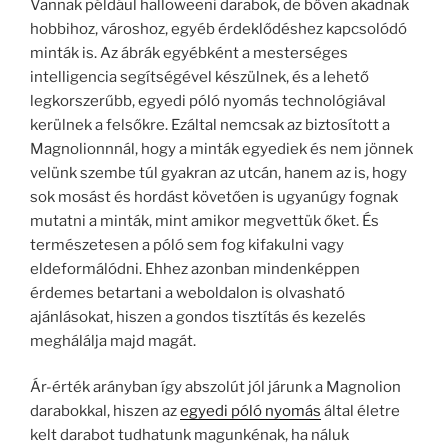
Vannak például halloweeni darabok, de bőven akadnak
hobbihoz, városhoz, egyéb érdeklődéshez kapcsolódó
minták is. Az ábrák egyébként a mesterséges
intelligencia segítségével készülnek, és a lehető
legkorszerűbb, egyedi póló nyomás technológiával
kerülnek a felsőkre. Ezáltal nemcsak az biztosított a
Magnolionnnál, hogy a minták egyediek és nem jönnek
velünk szembe túl gyakran az utcán, hanem az is, hogy
sok mosást és hordást követően is ugyanúgy fognak
mutatni a minták, mint amikor megvettük őket. És
természetesen a póló sem fog kifakulni vagy
eldeformálódni. Ehhez azonban mindenképpen
érdemes betartani a weboldalon is olvasható
ajánlásokat, hiszen a gondos tisztítás és kezelés
meghálálja majd magát.
Ár-érték arányban így abszolút jól járunk a Magnolion
darabokkal, hiszen az
egyedi póló nyomás
által életre
kelt darabot tudhatunk magunkénak, ha náluk