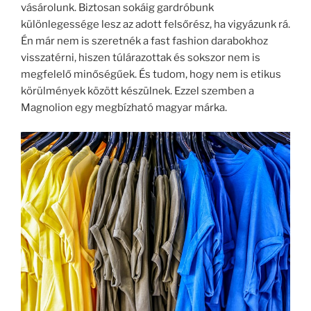
vásárolunk. Biztosan sokáig gardróbunk
különlegessége lesz az adott felsőrész, ha vigyázunk rá.
Én már nem is szeretnék a fast fashion darabokhoz
visszatérni, hiszen túlárazottak és sokszor nem is
megfelelő minőségűek. És tudom, hogy nem is etikus
körülmények között készülnek. Ezzel szemben a
Magnolion egy megbízható magyar márka.