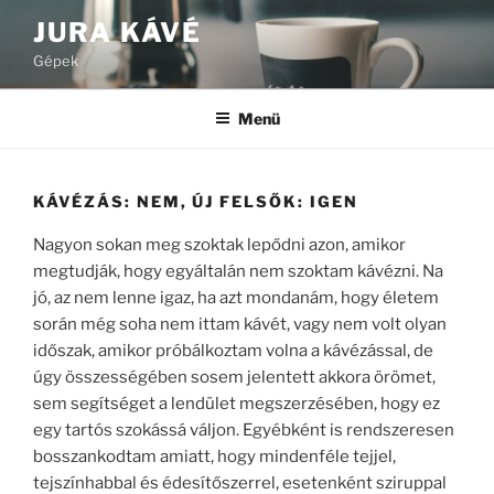
Tartalomhoz
JURA KÁVÉ
Gépek
Menü
KÁVÉZÁS: NEM, ÚJ FELSŐK: IGEN
Nagyon sokan meg szoktak lepődni azon, amikor
megtudják, hogy egyáltalán nem szoktam kávézni. Na
jó, az nem lenne igaz, ha azt mondanám, hogy életem
során még soha nem ittam kávét, vagy nem volt olyan
időszak, amikor próbálkoztam volna a kávézással, de
úgy összességében sosem jelentett akkora örömet,
sem segítséget a lendület megszerzésében, hogy ez
egy tartós szokássá váljon. Egyébként is rendszeresen
bosszankodtam amiatt, hogy mindenféle tejjel,
tejszínhabbal és édesítőszerrel, esetenként sziruppal