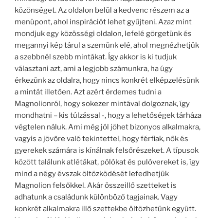
közönséget. Az oldalon belül a kedvenc részem az a
menüpont, ahol inspirációt lehet gyűjteni. Azaz mint
mondjuk egy közösségi oldalon, lefelé görgetünk és
megannyi kép tárul a szemünk elé, ahol megnézhetjük
a szebbnél szebb mintákat. Így akkor is ki tudjuk
választani azt, ami a legjobb számunkra, ha úgy
érkezünk az oldalra, hogy nincs konkrét elképzelésünk
a mintát illetően. Azt azért érdemes tudni a
Magnolionról, hogy sokezer mintával dolgoznak, így
mondhatni – kis túlzással -, hogy a lehetőségek tárháza
végtelen náluk. Ami még jól jöhet bizonyos alkalmakra,
vagyis a jövőre való tekintettel, hogy férfiak, nők és
gyerekek számára is kínálnak felsőrészeket. A típusok
között találunk atlétákat, pólókat és pulóvereket is, így
mind a négy évszak öltözködését lefedhetjük
Magnolion felsőkkel. Akár összeillő szetteket is
adhatunk a családunk különböző tagjainak. Vagy
konkrét alkalmakra illő szettekbe öltözhetünk együtt.