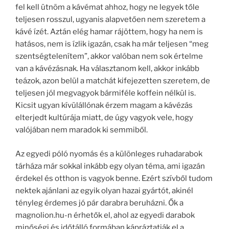
fel kell ütnöm a kávémat ahhoz, hogy ne legyek tőle
teljesen rosszul, ugyanis alapvetően nem szeretem a
kávé ízét. Aztán elég hamar rájöttem, hogy ha nem is
hatásos, nem is ízlik igazán, csak ha már teljesen “meg
szentségtelenítem”, akkor valóban nem sok értelme
van a kávézásnak. Ha választanom kell, akkor inkább
teázok, azon belül a matchát kifejezetten szeretem, de
teljesen jól megvagyok bármiféle koffein nélkül is.
Kicsit ugyan kívülállónak érzem magam a kávézás
elterjedt kultúrája miatt, de úgy vagyok vele, hogy
valójában nem maradok ki semmiből.
Az egyedi póló nyomás és a különleges ruhadarabok
tárháza már sokkal inkább egy olyan téma, ami igazán
érdekel és otthon is vagyok benne. Ezért szívből tudom
nektek ajánlani az egyik olyan hazai gyártót, akinél
tényleg érdemes jó pár darabra beruházni. Ők a
magnolion.hu-n érhetők el, ahol az egyedi darabok
minőségi és időtálló formában kápráztatják el a