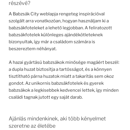
részévé?
A Babzsák City weblapja rengeteg inspirációval
szolgált arra vonatkozóan, hogyan használjam ki a
babzsákfoteleket a lehető legjobban. A feliratozott
babzsákfotelek különleges ajándékötleteknek
bizonyultak, így már a családom számára is
beszereztem néhányat.
A hazai gyártású babzsákok minősége magáért beszél:
a dupla huzat biztosítja a tartósságot, és a könnyen
tisztítható párna huzatok miatt a takarítás sem okoz
gondot. Az unikornis babzsákfotelek és gyerek
babzsákok a legkisebbek kedvencei lettek, így minden
családi tagnak jutott egy saját darab.
Ajánlás mindenkinek, aki több kényelmet
szeretne az életébe