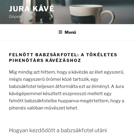
Tartalomhoz
JURA KÁVÉ
Gépek
Menü
FELNŐTT BABZSÁKFOTEL: A TÖKÉLETES
PIHENŐTÁRS KÁVÉZÁSHOZ
Míg mindig azt hittem, hogy a kávézás az élet egyszerű,
mégis nagyszerű örömei közé tartozik, egy
babzsákfotel teljesen átformálta ezt az élményt. A Jura
kávégépemmel készített eszpresszó mellett egy
felnőtt babzsákfotelbe huppanva megértettem, hogy a
pihenés valóban művészet lehet.
Hogyan kezdődött a babzsákfotel utáni