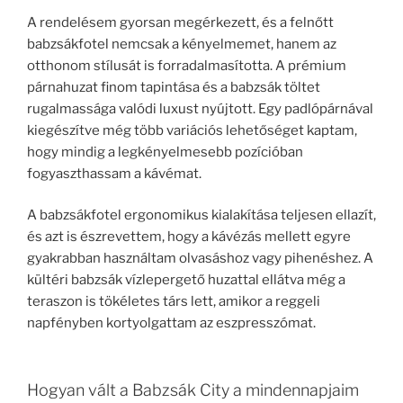
A rendelésem gyorsan megérkezett, és a felnőtt
babzsákfotel nemcsak a kényelmemet, hanem az
otthonom stílusát is forradalmasította. A prémium
párnahuzat finom tapintása és a babzsák töltet
rugalmassága valódi luxust nyújtott. Egy padlópárnával
kiegészítve még több variációs lehetőséget kaptam,
hogy mindig a legkényelmesebb pozícióban
fogyaszthassam a kávémat.
A babzsákfotel ergonomikus kialakítása teljesen ellazít,
és azt is észrevettem, hogy a kávézás mellett egyre
gyakrabban használtam olvasáshoz vagy pihenéshez. A
kültéri babzsák vízlepergető huzattal ellátva még a
teraszon is tökéletes társ lett, amikor a reggeli
napfényben kortyolgattam az eszpresszómat.
Hogyan vált a Babzsák City a mindennapjaim