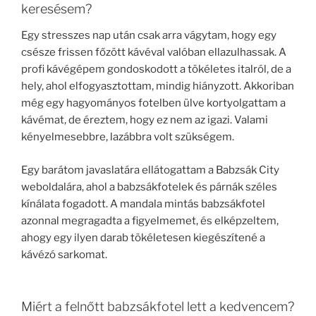
keresésem?
Egy stresszes nap után csak arra vágytam, hogy egy
csésze frissen főzött kávéval valóban ellazulhassak. A
profi kávégépem gondoskodott a tökéletes italról, de a
hely, ahol elfogyasztottam, mindig hiányzott. Akkoriban
még egy hagyományos fotelben ülve kortyolgattam a
kávémat, de éreztem, hogy ez nem az igazi. Valami
kényelmesebbre, lazábbra volt szükségem.
Egy barátom javaslatára ellátogattam a Babzsák City
weboldalára, ahol a babzsákfotelek és párnák széles
kínálata fogadott. A mandala mintás babzsákfotel
azonnal megragadta a figyelmemet, és elképzeltem,
ahogy egy ilyen darab tökéletesen kiegészítené a
kávézó sarkomat.
Miért a felnőtt babzsákfotel lett a kedvencem?