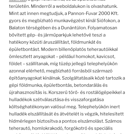
területén. Minderről a weboldalukon is olvashatunk.
Mint azt innen megtudjuk, a Pannon-Fuvar 2000 Kft.
gyors és megbízható munkavégzést kínál Siófokon, a
Balaton térségében és a Dunántúlon. Folyamatosan
bővített gép- és járműparkjuk lehetővé teszi a
hatékony közúti áruszállítást, földmunkát és
épületbontást. Modern billenőplatós teherautóikkal
ömlesztett anyagokat – például homokot, kavicsot,
földet – szállítanak, míg tüzép jellegű telephelyükön
azonnal elérhető, megbízható forrásból származó
építőanyagokat kínálnak. Szolgáltatásaik közé tartozik a
gépi földmunka, épületbontás, betondarálás és
újrahasznosítás is. Korszerű törő- és rostálógépeikkel a
hulladékok szétválasztása és visszaforgatása
költséghatékonyan valósul meg. Telephelyükön inert
hulladék elszállítását és átvételét is végzik, hitelesített
hídmérlegen biztosítva a pontos elszámolást. Számos
teherautó, homlokrakodó, forgókotró és speciális