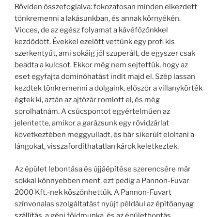
Röviden összefoglalva: fokozatosan minden elkezdett
tönkremenni a lakásunkban, és annak környékén.
Vicces, de az egész folyamat a kávéfőzőnkkel
kezdődött. Évekkel ezelőtt vettünk egy profi kis
szerkentyűt, ami sokáig jól szuperált, de egyszer csak
beadta a kulcsot. Ekkor még nem sejtettük, hogy az
eset egyfajta dominóhatást indít majd el. Szép lassan
kezdtek tönkremenni a dolgaink, először a villanykörték
égtek ki, aztán az ajtózár romlott el, és még
sorolhatnám. A csúcspontot egyértelműen az
jelentette, amikor a garázsunk egy rövidzárlat
következtében meggyulladt, és bár sikerült eloltani a
lángokat, visszafordíthatatlan károk keletkeztek.
Az épület lebontása és újjáépítése szerencsére már
sokkal könnyebben ment, ezt pedig a Pannon-Fuvar
2000 Kft.-nek köszönhettük. A Pannon-Fuvart
színvonalas szolgáltatást nyújt például az
építőanyag
szállítás
, a gépi földmunka, és az épületbontás