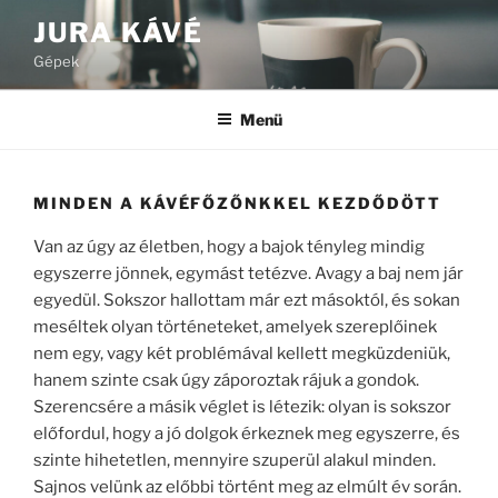
Tartalomhoz
JURA KÁVÉ
Gépek
Menü
MINDEN A KÁVÉFŐZŐNKKEL KEZDŐDÖTT
Van az úgy az életben, hogy a bajok tényleg mindig
egyszerre jönnek, egymást tetézve. Avagy a baj nem jár
egyedül. Sokszor hallottam már ezt másoktól, és sokan
meséltek olyan történeteket, amelyek szereplőinek
nem egy, vagy két problémával kellett megküzdeniük,
hanem szinte csak úgy záporoztak rájuk a gondok.
Szerencsére a másik véglet is létezik: olyan is sokszor
előfordul, hogy a jó dolgok érkeznek meg egyszerre, és
szinte hihetetlen, mennyire szuperül alakul minden.
Sajnos velünk az előbbi történt meg az elmúlt év során.