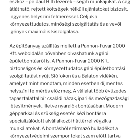
eszköz – például Hilti lézerek – segíti munkájukat. A cég
átlátható, rejtett költségek nélküli ajánlatokat biztosít,
ingyenes helyszíni felméréssel. Céljuk a
környezettudatos, minőségi szolgáltatás és a vevői
igények maximális kiszolgálása.
Az építőanyag szállítás mellett a Pannon-Fuvar 2000
Kft. weboldalán bővebben olvashatunk a gépi
épületbontásról is. A Pannon-Fuvar 2000 Kft.
biztonságos és környezettudatos gépi épületbontási
szolgáltatást nyújt Siófokon és a Balaton vidékén,
amelyet mint mondtam, minden esetben díjmentes
helyszíni felmérés előz meg. A vállalat több évtizedes
tapasztalattal bír családi házak, ipari és mezőgazdasági
létesítmények, illetve nyaralók bontásában. Modern
gépparkkal és szükség esetén kézi bontásra
specializálódott alvállalkozói háttérrel végzik a
munkálatokat. A bontásból származó hulladékot a
környezetvédelmi szempontokat szem előtt tartva