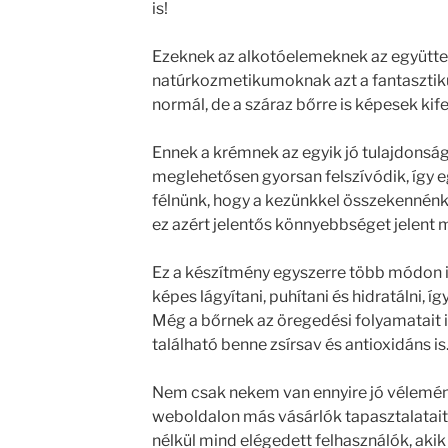
is!
Ezeknek az alkotóelemeknek az együtte
natúrkozmetikumoknak azt a fantasztik
normál, de a száraz bőrre is képesek kife
Ennek a krémnek az egyik jó tulajdonság
meglehetősen gyorsan felszívódik, így eg
félnünk, hogy a kezünkkel összekennén
ez azért jelentős könnyebbséget jelent 
Ez a készítmény egyszerre több módon is 
képes lágyítani, puhítani és hidratálni, 
Még a bőrnek az öregedési folyamatait i
található benne zsírsav és antioxidáns is
Nem csak nekem van ennyire jó vélemény
weboldalon más vásárlók tapasztalatait i
nélkül mind elégedett felhasználók, akik 