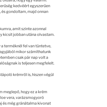
z oldalra, hogy egy valamit
zerűség kedvéért egyszerűen
 és gondoltam, majd onnan
kumra, amit szinte azonnal
 kicsit jobban utána olvastam.
a terméknél fel van tüntetve,
nagyjából mikor számíthatunk
setemben csak pár nap volt a
alóságnak is teljesen megfelelt.
tápoló krémről is, hiszen végül
em meglepő, hogy ez a krém
e aloe vera, varázsmogyoró
laj és még gránátalma kivonat