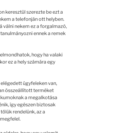
n keresztül szerezte be ezt a
ekem a telefonján ott helyben.
 válni nekem ez a forgalmazó,
 tanulmányozni ennek a remek
 elmondhatok, hogy ha valaki
kkor ez a hely számára egy
 elégedett ügyfeleken van,
n összeállított terméket
etikumoknak a megalkotása
énik, így egészen biztosak
tőlük rendelünk, az a
megfelel.