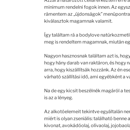
Azzal a határozott céllal érkeztem erre a
minimum rendelni fogok innen. Az egys
rámentem az „újdonságok” menüpontra,
kiválasztok magamnak valamit.
Így találtam rá a bodylove natúrkozmeti
meg is rendeltem magamnak, miután egy
Nagyon hasznosnak találtam azt is, hogy 
hogy hány darab van raktáron, és hogy 
arra, hogy kiszállítsák hozzánk. Az én e
várható szállítási idő, ami egyébként a v
Na de egy kicsit beszélnék magáról a tes
is az a lényeg.
Az alkotóelemeit tekintve egyáltalán n
miért is olyan zseniális: található benn
kivonat, avokádóolaj, olívaolaj, jojobao