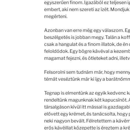
egyszerűen finom. Igazából ez teljesen i
embert, aki nem szereti az ízét. Mondj
megérteni.
Azonban van erre még egy válaszom. E
beszélgetés is jobban megy. Talán a kof
csak a hangulat és a finom illatok, de én
feloldódok. Egy bögre kávéval a kezem
magamat fejezni, és ötleteket adni, illet
Felsorolni sem tudnám már, hogy mennyi
témát veséztünk már ki így a barátnőmm
Tegnap is elmentünk az egyik kedvenc 
rendeltünk magunknak két kapucsínót. 
társalgáson kívül itt mással is gazdaga
elővett egy krémet, és tanácsolta, hogy
neki nagyon bevált. Félretettem a kávém
erős kávéillat közepette is éreztem a kré