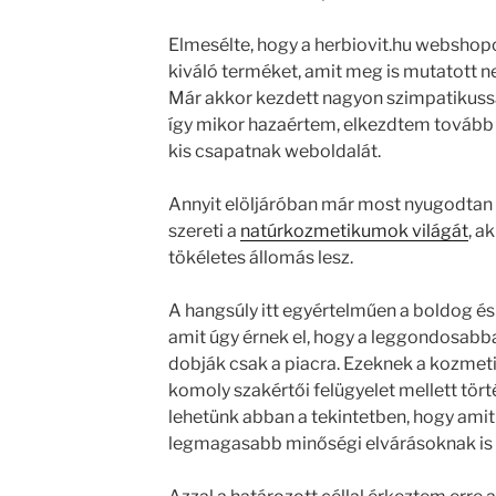
Elmesélte, hogy a herbiovit.hu webshopo
kiváló terméket, amit meg is mutatott n
Már akkor kezdett nagyon szimpatikussá
így mikor hazaértem, elkezdtem tovább
kis csapatnak weboldalát.
Annyit elöljáróban már most nyugodtan
szereti a
natúrkozmetikumok világát
, a
tökéletes állomás lesz.
A hangsúly itt egyértelműen a boldog és
amit úgy érnek el, hogy a leggondosabba
dobják csak a piacra. Ezeknek a kozm
komoly szakértői felügyelet mellett tört
lehetünk abban a tekintetben, hogy amit 
legmagasabb minőségi elvárásoknak is 