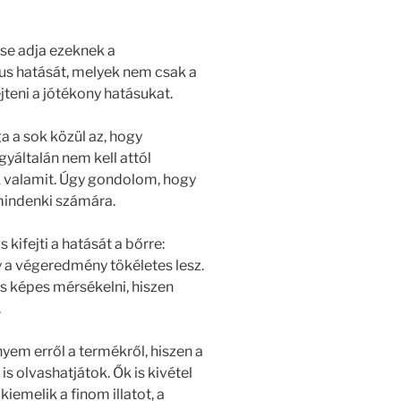
se adja ezeknek a
us hatását, melyek nem csak a
jteni a jótékony hatásukat.
a a sok közül az, hogy
yáltalán nem kell attól
k valamit. Úgy gondolom, hogy
mindenki számára.
kifejti a hatását a bőrre:
így a végeredmény tökéletes lesz.
s képes mérsékelni, hiszen
.
em erről a termékről, hiszen a
s olvashatjátok. Ők is kivétel
kiemelik a finom illatot, a