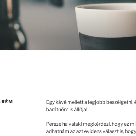
 KRÉM
Egy kávé mellett a legjobb beszélgetni, 
barátnőm is állítja!
Persze ha valaki megkérdezi, hogy ez mi
adhatnám az azt evidens választ is, hogy