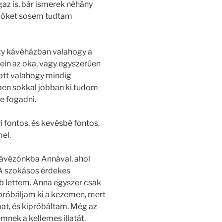
gaz is, bár ismerek néhány
uk őket sosem tudtam
gy kávéházban valahogy a
fein az oka, vagy egyszerűen
 ott valahogy mindig
ben sokkal jobban ki tudom
ve fogadni.
 fontos, és kevésbé fontos,
el.
kávézónkba Annával, ahol
A szokásos érdekes
bb lettem. Anna egyszer csak
 próbáljam ki a kezemen, mert
at, és kipróbáltam. Még az
mnek a kellemes illatát.