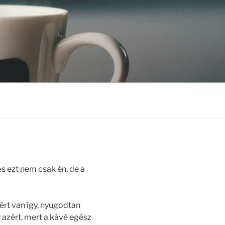
és ezt nem csak én, de a
ért van így, nyugodtan
 azért, mert a kávé egész