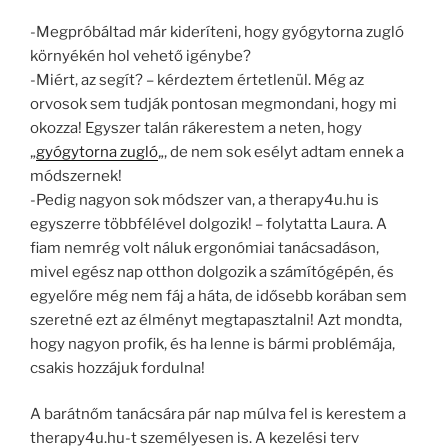
-Megpróbáltad már kideríteni, hogy gyógytorna zugló
környékén hol vehető igénybe?
-Miért, az segít? – kérdeztem értetlenül. Még az
orvosok sem tudják pontosan megmondani, hogy mi
okozza! Egyszer talán rákerestem a neten, hogy
„
gyógytorna zugló
„, de nem sok esélyt adtam ennek a
módszernek!
-Pedig nagyon sok módszer van, a therapy4u.hu is
egyszerre többfélével dolgozik! – folytatta Laura. A
fiam nemrég volt náluk ergonómiai tanácsadáson,
mivel egész nap otthon dolgozik a számítógépén, és
egyelőre még nem fáj a háta, de idősebb korában sem
szeretné ezt az élményt megtapasztalni! Azt mondta,
hogy nagyon profik, és ha lenne is bármi problémája,
csakis hozzájuk fordulna!
A barátnőm tanácsára pár nap múlva fel is kerestem a
therapy4u.hu-t személyesen is. A kezelési terv