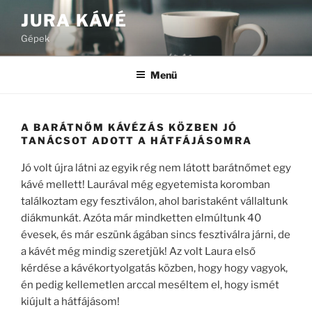
Tartalomhoz
JURA KÁVÉ
Gépek
Menü
A BARÁTNŐM KÁVÉZÁS KÖZBEN JÓ
TANÁCSOT ADOTT A HÁTFÁJÁSOMRA
Jó volt újra látni az egyik rég nem látott barátnőmet egy
kávé mellett! Laurával még egyetemista koromban
találkoztam egy fesztiválon, ahol baristaként vállaltunk
diákmunkát. Azóta már mindketten elmúltunk 40
évesek, és már eszünk ágában sincs fesztiválra járni, de
a kávét még mindig szeretjük! Az volt Laura első
kérdése a kávékortyolgatás közben, hogy hogy vagyok,
én pedig kellemetlen arccal meséltem el, hogy ismét
kiújult a hátfájásom!