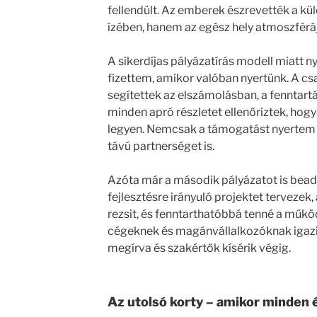
fellendült. Az emberek észrevették a k
ízében, hanem az egész hely atmoszférá
A sikerdíjas pályázatírás modell miatt 
fizettem, amikor valóban nyertünk. A csa
segítettek az elszámolásban, a fenntartá
minden apró részletet ellenőriztek, hog
legyen. Nemcsak a támogatást nyertem e
távú partnerséget is.
Azóta már a második pályázatot is bead
fejlesztésre irányuló projektet terveze
rezsit, és fenntarthatóbbá tenné a működ
cégeknek és magánvállalkozóknak igazi é
megírva és szakértők kísérik végig.
Az utolsó korty – amikor minden 