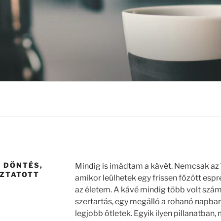
Y DÖNTÉS,
Mindig is imádtam a kávét. Nemcsak az íz
OZTATOTT
amikor leülhetek egy frissen főzött esp
az életem. A kávé mindig több volt számo
szertartás, egy megálló a rohanó napba
legjobb ötletek. Egyik ilyen pillanatban