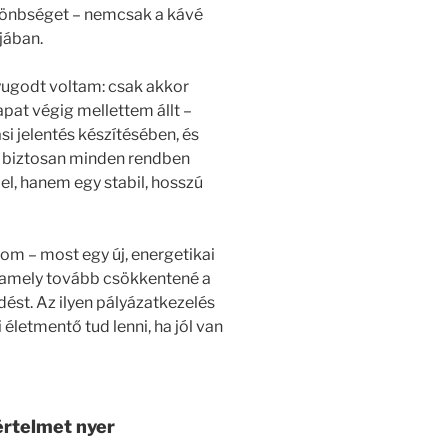
ülönbséget – nemcsak a kávé
jában.
nyugodt voltam: csak akkor
pat végig mellettem állt –
si jelentés készítésében, és
y biztosan minden rendben
l, hanem egy stabil, hosszú
om – most egy új, energetikai
k, amely tovább csökkentené a
ést. Az ilyen pályázatkezelés
letmentő tud lenni, ha jól van
értelmet nyer