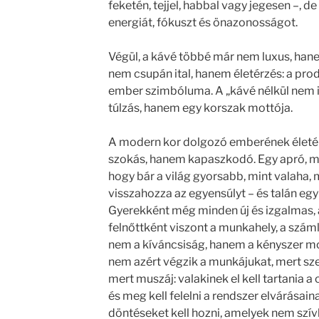
feketén, tejjel, habbal vagy jegesen –, de
energiát, fókuszt és önazonosságot.
Végül, a kávé többé már nem luxus, hane
nem csupán ital, hanem életérzés: a pr
ember szimbóluma. A „kávé nélkül nem 
túlzás, hanem egy korszak mottója.
A modern kor dolgozó emberének életé
szokás, hanem kapaszkodó. Egy apró, mé
hogy bár a világ gyorsabb, mint valaha, 
visszahozza az egyensúlyt – és talán egy 
Gyerekként még minden új és izgalmas, a
felnőttként viszont a munkahely, a száml
nem a kíváncsiság, hanem a kényszer m
nem azért végzik a munkájukat, mert sz
mert muszáj: valakinek el kell tartania a cs
és meg kell felelni a rendszer elvárásai
döntéseket kell hozni, amelyek nem szí