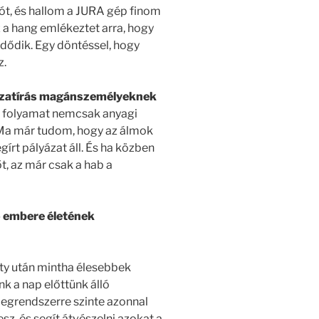
ót, és hallom a JURA gép finom
 hang emlékeztet arra, hogy
dődik. Egy döntéssel, hogy
z.
ázatírás magánszemélyeknek
a folyamat nemcsak anyagi
 Ma már tudom, hogy az álmok
írt pályázat áll. És ha közben
őt, az már csak a hab a
zó embere életének
rty után mintha élesebbek
k a nap előttünk álló
idegrendszerre szinte azonnal
z, és segít átvészelni azokat a