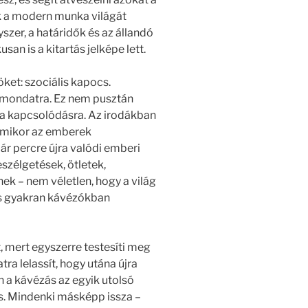
ek a modern munka világát
szer, a határidők és az állandó
usan is a kitartás jelképe lett.
ket: szociális kapocs.
 mondatra. Ez nem pusztán
 a kapcsolódásra. Az irodákban
 amikor az emberek
pár percre újra valódi emberi
szélgetések, ötletek,
k – nem véletlen, hogy a világ
 is gyakran kávézókban
 mert egyszerre testesíti meg
tra lelassít, hogy utána újra
n a kávézás az egyik utolsó
s. Mindenki másképp issza –