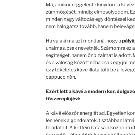
Ma, amikor reggelente kinyitom a kávéz
zümmögését, mindig elmosolyodom. Ez a
minden nagy változás egy döntéssel kez
nem halogatsz tovább, hanem belevágs
Ha valaki ma azt mondaná, hogy a
pály
unalmas, csak nevetnék. Számomra ez 
segítséget, hanem önbizalmat is adott.
és a valóság között néha csak egy jól meg
egy tökéletes kávé illata tölti be a leveg
cappuccinón.
Ezért lett a kávé a modern kor, dolgo
főszereplőjévé
A kávé először energiát ad. Egyetlen ko
lennének a gondolatok, tisztábban látnán
feladatait. A koffein hatása a központi 
érezhető – éberebbé, koncentráltabbá tes