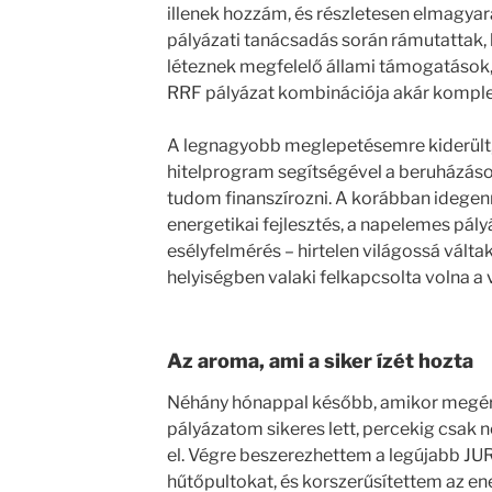
illenek hozzám, és részletesen elmagyar
pályázati tanácsadás során rámutattak,
léteznek megfelelő állami támogatások, 
RRF pályázat kombinációja akár komplex 
A legnagyobb meglepetésemre kiderült
hitelprogram segítségével a beruházá
tudom finanszírozni. A korábban idegenn
energetikai fejlesztés, a napelemes pályá
esélyfelmérés – hirtelen világossá váltak
helyiségben valaki felkapcsolta volna a v
Az aroma, ami a siker ízét hozta
Néhány hónappal később, amikor megérke
pályázatom sikeres lett, percekig csak n
el. Végre beszerezhettem a legújabb JU
hűtőpultokat, és korszerűsítettem az ener