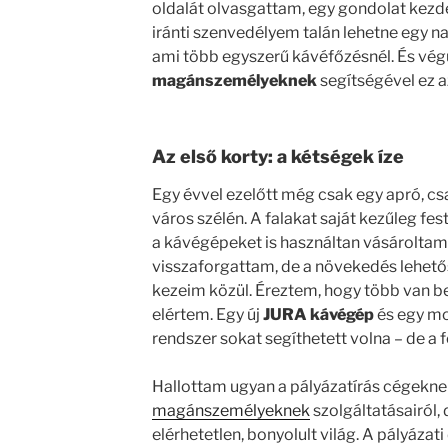
oldalát olvasgattam, egy gondolat kezd
iránti szenvedélyem talán lehetne egy n
ami több egyszerű kávéfőzésnél. És vég
magánszemélyeknek
segítségével ez a
Az első korty: a kétségek íze
Egy évvel ezelőtt még csak egy apró, c
város szélén. A falakat saját kezűleg fes
a kávégépeket is használtan vásároltam
visszaforgattam, de a növekedés lehető
kezeim közül. Éreztem, hogy több van b
elértem. Egy új
JURA kávégép
és egy mo
rendszer sokat segíthetett volna – de a 
Hallottam ugyan a pályázatírás cégekne
magánszemélyeknek
szolgáltatásairól, 
elérhetetlen, bonyolult világ. A pályáza