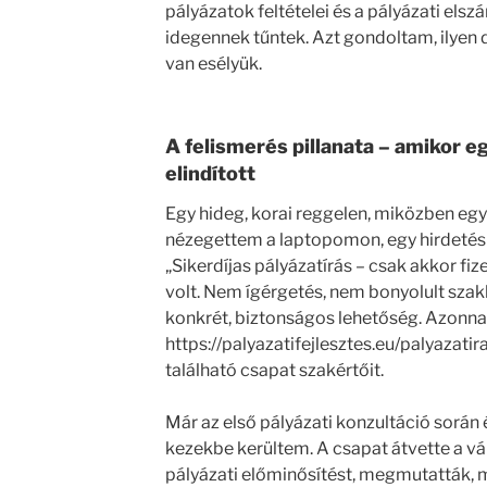
pályázatok feltételei és a pályázati elsz
idegennek tűntek. Azt gondoltam, ilyen
van esélyük.
A felismerés pillanata – amikor e
elindított
Egy hideg, korai reggelen, miközben eg
nézegettem a laptopomon, egy hirdetés v
„Sikerdíjas pályázatírás – csak akkor fiz
volt. Nem ígérgetés, nem bonyolult sza
konkrét, biztonságos lehetőség. Azonna
https://palyazatifejlesztes.eu/palyaza
található csapat szakértőit.
Már az első pályázati konzultáció során
kezekbe kerültem. A csapat átvette a vál
pályázati előminősítést, megmutatták,