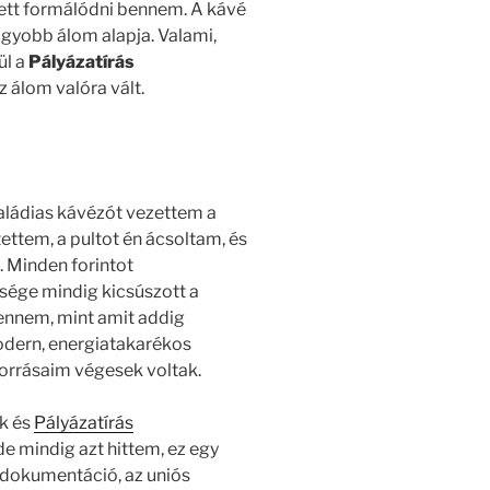
ett formálódni bennem. A kávé
agyobb álom alapja. Valami,
ül a
Pályázatírás
z álom valóra vált.
saládias kávézót vezettem a
tettem, a pultot én ácsoltam, és
. Minden forintot
sége mindig kicsúszott a
ennem, mint amit addig
dern, energiatakarékos
forrásaim végesek voltak.
k és
Pályázatírás
de mindig azt hittem, ez egy
ti dokumentáció, az uniós