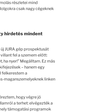
ámolás részletei mind
 dolgokra csak nagy cégeknek
gy hirdetés mindent
y új JURA gép prospektusát
illant fel a szemem előtt:
et, ha nyer!” Megálltam. Ez más
kkifejezések – hanem egy
l felkerestem a
tiras-maganszemelyeknek linken
 éreztem, hogy végre jó
lamról a terhet: elvégezték a
 mely támogatási programok