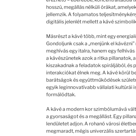
hosszú, megállás nélküli órákat, amely
jellemzik. A folyamatos teljesítménykény
digitális jelenlét mellett a kávé szimbolik
Másrészt a kávé több, mint egy energialö
Gondoljunk csak a „menjünk el kávézni”
meghívás egy italra, hanem egy felhívás
a kávészünetek azok a ritka pillanatok,
kiszakadnak a feladatok spiráljából, és 
interakciókat élnek meg. A kávé körül be
barátságok és együttműködések születne
egyik leginnovatívabb vállalati kultúrái
formálódtak.
A kávé a modern kor szimbólumává vált,
a gyorsaságot és a megállást. Egy pillana
lendületet adjon. A rohanó városi életbe
megmaradt, mégis univerzális szertartá