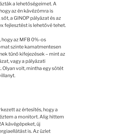
ázták a lehetőségeimet. A
 hogy az én kávézómra is
sőt, a GINOP pályázat és az
fejlesztést is lehetővé tehet.
, hogy az MFB 0%-os
somat szinte kamatmentesen
ek tűnő kifejezések – mint az
zat, vagy a pályázati
. Olyan volt, mintha egy sötét
illanyt.
zett az értesítés, hogy a
éztem a monitort. Alig hittem
RA kávégépeket, új
giaellátást is. Az üzlet