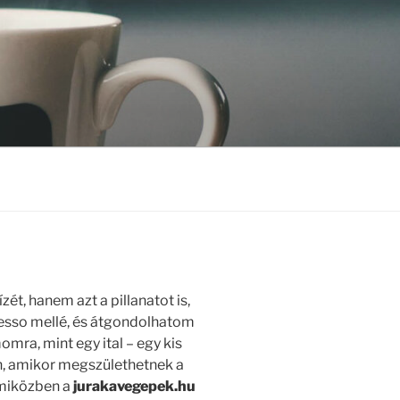
ét, hanem azt a pillanatot is,
resso mellé, és átgondolhatom
mra, mint egy ital – egy kis
n, amikor megszülethetnek a
, miközben a
jurakavegepek.hu