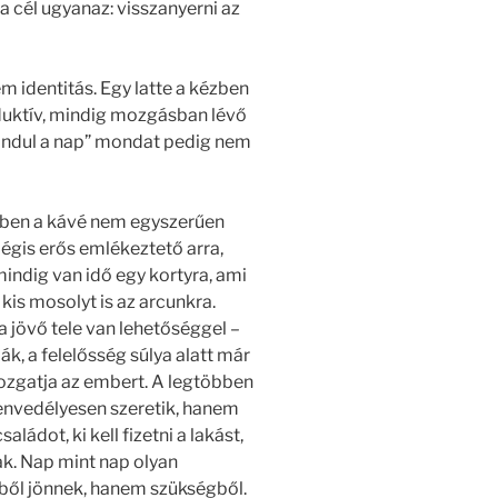
 a cél ugyanaz: visszanyerni az
m identitás. Egy latte a kézben
oduktív, mindig mozgásban lévő
indul a nap” mondat pedig nem
ben a kávé nem egyszerűen
gis erős emlékeztető arra,
mindig van idő egy kortyra, ami
kis mosolyt is az arcunkra.
 jövő tele van lehetőséggel –
ák, a felelősség súlya alatt már
ozgatja az embert. A legtöbben
envedélyesen szeretik, hanem
aládot, ki kell fizetni a lakást,
nak. Nap mint nap olyan
vből jönnek, hanem szükségből.