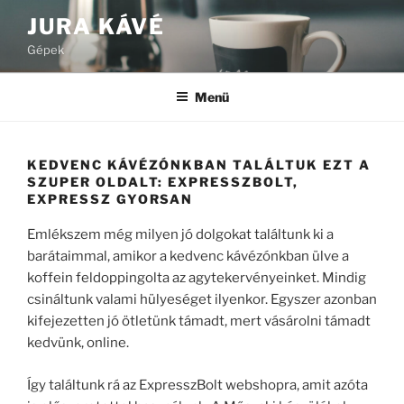
Tartalomhoz
JURA KÁVÉ
Gépek
Menü
KEDVENC KÁVÉZÓNKBAN TALÁLTUK EZT A
SZUPER OLDALT: EXPRESSZBOLT,
EXPRESSZ GYORSAN
Emlékszem még milyen jó dolgokat találtunk ki a
barátaimmal, amikor a kedvenc kávézónkban ülve a
koffein feldoppingolta az agytekervényeinket. Mindig
csináltunk valami hülyeséget ilyenkor. Egyszer azonban
kifejezetten jó ötletünk támadt, mert vásárolni támadt
kedvünk, online.
Így találtunk rá az ExpresszBolt webshopra, amit azóta