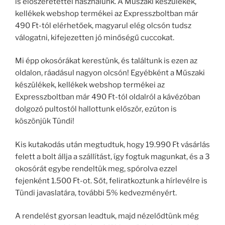
is előszeretettel használunk. A Műszaki készülékek,
kellékek webshop termékei az Expresszboltban már
490 Ft-tól elérhetőek, magyarul elég olcsón tudsz
válogatni, kifejezetten jó minőségű cuccokat.
Mi épp okosórákat kerestünk, és találtunk is ezen az
oldalon, ráadásul nagyon olcsón! Egyébként a Műszaki
készülékek, kellékek webshop termékei az
Expresszboltban már 490 Ft-tól oldalról a kávézóban
dolgozó pultostól hallottunk először, ezúton is
köszönjük Tündi!
Kis kutakodás után megtudtuk, hogy 19.990 Ft vásárlás
felett a bolt állja a szállítást, így fogtuk magunkat, és a 3
okosórát egybe rendeltük meg, spórolva ezzel
fejenként 1.500 Ft-ot. Sőt, feliratkoztunk a hírlevélre is
Tündi javaslatára, további 5% kedvezményért.
A rendelést gyorsan leadtuk, majd nézelődtünk még